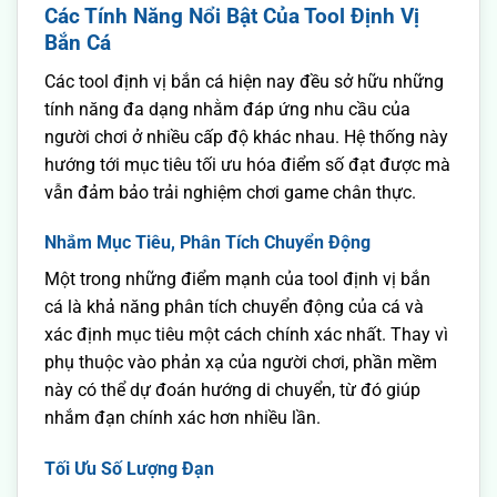
Các Tính Năng Nổi Bật Của Tool Định Vị
Bắn Cá
Các tool định vị bắn cá hiện nay đều sở hữu những
tính năng đa dạng nhằm đáp ứng nhu cầu của
người chơi ở nhiều cấp độ khác nhau. Hệ thống này
hướng tới mục tiêu tối ưu hóa điểm số đạt được mà
vẫn đảm bảo trải nghiệm chơi game chân thực.
Nhắm Mục Tiêu, Phân Tích Chuyển Động
Một trong những điểm mạnh của tool định vị bắn
cá là khả năng phân tích chuyển động của cá và
xác định mục tiêu một cách chính xác nhất. Thay vì
phụ thuộc vào phản xạ của người chơi, phần mềm
này có thể dự đoán hướng di chuyển, từ đó giúp
nhắm đạn chính xác hơn nhiều lần.
Tối Ưu Số Lượng Đạn