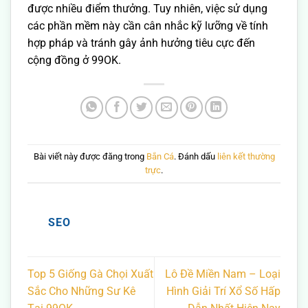
được nhiều điểm thưởng. Tuy nhiên, việc sử dụng
các phần mềm này cần cân nhắc kỹ lưỡng về tính
hợp pháp và tránh gây ảnh hưởng tiêu cực đến
cộng đồng ở 99OK.
Bài viết này được đăng trong
Bắn Cá
. Đánh dấu
liên kết thường
trực
.
SEO
Top 5 Giống Gà Chọi Xuất
Lô Đề Miền Nam – Loại
Sắc Cho Những Sư Kê
Hình Giải Trí Xổ Số Hấp