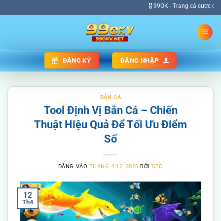
Bỏ
🎖️ 99OK - Trang cá cược dễ chơi, dễ phá
qua
nội
dung
ĐĂNG KÝ
ĐĂNG NHẬP
BẮN CÁ
Tool Định Vị Bắn Cá – Chiến
Thuật Hiệu Quả Để Tối Ưu Điểm
Số
ĐĂNG VÀO
THÁNG 4 12, 2026
BỞI
SEO
12
Th4