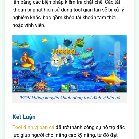
lận bằng các biện pháp kiểm tra chặt chẽ. Các tài
khoản bị phát hiện sử dụng tool gian lận sẽ bị xử lý
nghiêm khắc, bao gồm khóa tài khoản tạm thời
hoặc vĩnh viễn.
99OK không khuyến khích dùng tool định vị bắn cá
Kết Luận
Tool định vị bắn cá
đã trở thành công cụ hỗ trợ đắc
lực giúp người chơi nâng cao kỹ năng, từ đó đạt