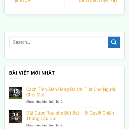
Tại 99OK
Dẫn Nhất Hiện Nay
BÀI VIẾT MỚI NHẤT
Cách Tính Xiên Bóng Đá Chi Tiết Cho Người
15
Chơi Mới
Th4
Chức năng bình luận bị tắt
ở
C
á
Đặt Cược Roulette Bất Bại – Bí Quyết Chiến
14
c
Thắng Lâu Dài
Th4
h
Chức năng bình luận bị tắt
ở
T