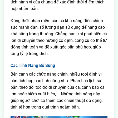
tích hành vi của chúng để xác định thời điểm thích
hợp nhắm bắn.
Đồng thời, phần mềm còn có khả năng điều chỉnh
sức mạnh đạn, số lượng đạn sử dụng để nâng cao
khả năng trúng thưởng. Chẳng hạn, khi phát hiện cá
lớn di chuyển theo hướng cố định, công cụ có thể tự
động tính toán và đề xuất góc bắn phù hợp, giúp
tăng tỷ lệ trúng đích.
Các Tính Năng Bổ Sung
Bên cạnh các chức năng chính, nhiều tool định vị
còn tích hợp các tính năng như: Phân tích lịch sử
bắn, theo dõi tốc độ di chuyển của cá, cảnh báo cá
lớn hoặc hiếm xuất hiện,…. Những tính năng này
giúp người chơi có thêm các chiến thuật đa dạng,
tinh tế hơn trong quá trình ngắm bắn.