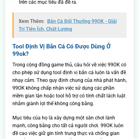
trên các mục tiêu đã đề ra.
Xem Thêm:
Bắn Cá Đổi Thưởng 99OK - Giải
Trí Tiện Ích, Chất Lượng
Tool Định Vị Bắn Cá Có Được Dùng Ở
99ok?
Trong cộng đồng game thủ, câu hỏi về việc 99OK có
cho phép sử dụng tool định vị bắn cá luôn là vấn đề
nhạy cảm. Theo quy định chung của nhà phát hành,
99OK không chấp nhận việc sử dụng các phần
mềm gian lận hoặc tool hỗ trợ có tính chất lách luật
nhằm giành lợi thế không công bằng.
Mục tiêu của họ là xây dựng một sân chơi lành
mạnh, công bằng cho tất cả người chơi. 99OK luôn
đề cao việc giữ gìn tính trung thực và chống gian