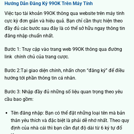
Hướng Dẫn Đăng Ký 99OK Trên Máy Tính
Việc tạo tài khoản 99OK thông qua website trên máy tính
cực kỳ đơn giản và hiệu quả. Bạn chỉ cần thực hiện theo
đầy đủ các bước sau đây là có thể sở hữu ngay thông tin
đăng nhập chuẩn nhất.
Bước 1
: Truy cập vào trang web 99OK thông qua đường
link chính chủ của trang cược.
Bước 2
:Tại giao diện chính, nhấn chọn “đăng ký” để điều
hướng tới phần thông tin cá nhân.
Bước 3
: Nhập đầy đủ những số liệu quan trọng theo yêu
cầu bao gồm:
Tên đăng nhập: Bạn có thể đặt những loại tên mà bản
thân yêu thích và đặc biệt là phải dễ nhớ nhất. Theo quy
định của nhà cái thì bạn cần đạt độ dài từ 6 ký tự đổ