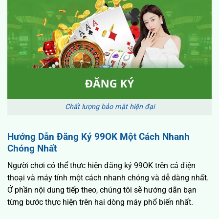
Chất lượng bảo mật hiện đại
Hướng Dẫn Đăng Ký 99OK Một Cách Nhanh
Chóng Nhất
Người chơi có thể thực hiện
đăng ký 99OK
trên cả điện
thoại và máy tính một cách nhanh chóng và dễ dàng nhất.
Ở phần nội dung tiếp theo, chúng tôi sẽ hướng dẫn bạn
từng bước thực hiện trên hai dòng máy phổ biến nhất.