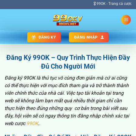
Bỏ
🎖️ 99OK - Trang cá cược dễ chơi, 
qua
nội
dung
ĐĂNG KÝ
ĐĂNG NHẬP
Đăng Ký 99OK – Quy Trình Thực Hiện Đầy
Đủ Cho Người Mới
Đăng ký 99OK
là thủ tục vô cùng đơn giản mà cứ ai cũng
có thể thực hiện với mục đích tham gia và trở thành thành
viên chính thức của nhà cái. Việc tạo tài khoản tại trang
web sẽ không làm bạn mất quá nhiều thời gian chỉ cần
thực hiện theo đúng những quy cơ bản trong bài viết sau
đây, hội viên sẽ có ngay thông tin đăng nhập chính xác tại
web cược
99OK
.