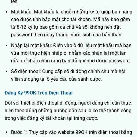
lên.
Mật khẩu: Mật khẩu là chuỗi những ký tự giúp bạn nâng
cao được tính bảo mật cho tài khoản. Mã này bao gồm
từ 8-12 ký tự bao gồm cả chữ và số, không nên đặt
password theo ngày tháng, năm, sinh của bản thân.
Nhập lại mật khẩu: Điền vào ô dữ liệu mật khẩu mà bạn
vừa mới thực hiện nhập ở nhằm xác nhận lại một lần
nữa để chắc chắn rằng bạn đã ghi nhớ được password.
Số điện thoại: Cung cấp số di động chính chủ mà hội
viên sử dụng tại ô yêu cầu của sảnh cược.
Đăng Ký 99OK Trên Điện Thoại
Đối với thiết bị điện thoại di động, người dùng chỉ cần thực
hiện theo đúng những hướng dẫn sau là có thể thành công
trong việc đăng ký tài khoản tại trang cược.
Bước 1
: Truy cập vào website 99OK trên điện thoại bằng