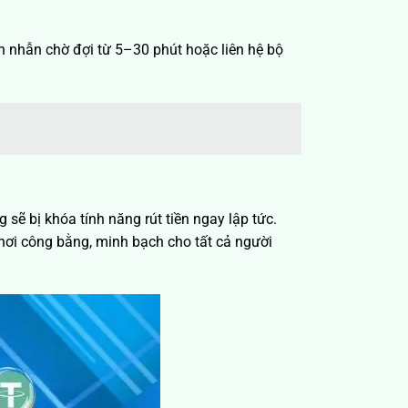
ên nhẫn chờ đợi từ 5–30 phút hoặc liên hệ bộ
 sẽ bị khóa tính năng rút tiền ngay lập tức.
hơi công bằng, minh bạch cho tất cả người