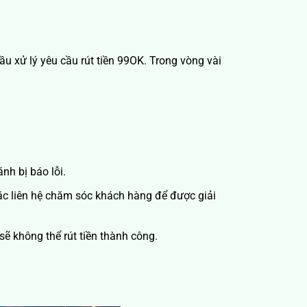
đầu xử lý yêu cầu
rút tiền 99OK
. Trong vòng vài
nh bị báo lỗi.
ặc liên hệ chăm sóc khách hàng để được giải
ẽ không thể rút tiền thành công.