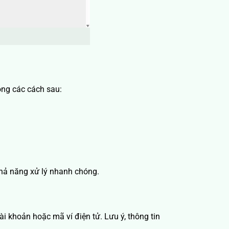
ong các cách sau:
hả năng xử lý nhanh chóng.
ài khoản hoặc mã ví điện tử. Lưu ý, thông tin