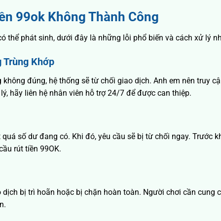
Tiền 99ok Không Thành Công
 có thể phát sinh, dưới đây là những lỗi phổ biến và cách xử lý 
g Trùng Khớp
 không đúng, hệ thống sẽ từ chối giao dịch. Anh em nên truy c
lý, hãy liên hệ nhân viên hỗ trợ 24/7 để được can thiệp.
t quá số dư đang có. Khi đó, yêu cầu sẽ bị từ chối ngay. Trước k
 cầu
rút tiền 99OK.
o dịch bị trì hoãn hoặc bị chặn hoàn toàn. Người chơi cần cun
n.