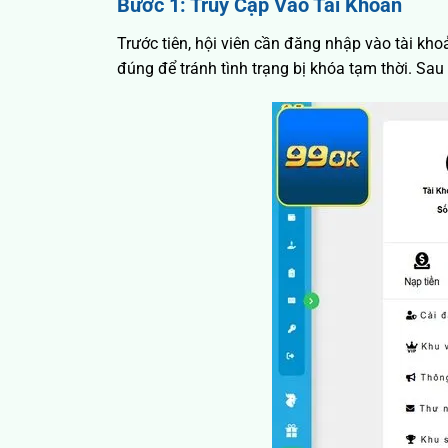
Bước 1: Truy Cập Vào Tài Khoản
Trước tiên, hội viên cần đăng nhập vào tài k
đúng để tránh tình trạng bị khóa tạm thời. Sau