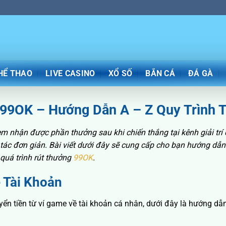
🎖️ 
HỂ THAO
LIVE CASINO
XỔ SỐ
BẮN CÁ
ĐÁ GÀ
 99OK – Hướng Dẫn A – Z Quy Trình 
m nhận được phần thưởng sau khi chiến thắng tại kênh giải trí 
o tác đơn giản. Bài viết dưới đây sẽ cung cấp cho bạn hướng dẫn 
 quá trình rút thưởng
99OK
.
 Tài Khoản
yển tiền từ ví game về tài khoản cá nhân, dưới đây là hướng dẫ