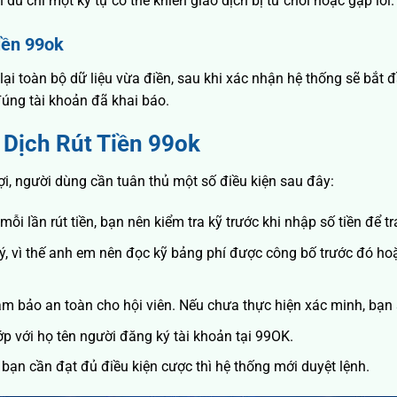
 dù chỉ một ký tự có thể khiến giao dịch bị từ chối hoặc gặp lỗi.
iền 99ok
lại toàn bộ dữ liệu vừa điền, sau khi xác nhận hệ thống sẽ bắt 
 đúng tài khoản đã khai báo.
 Dịch Rút Tiền 99ok
ợi, người dùng cần tuân thủ một số điều kiện sau đây:
 lần rút tiền, bạn nên kiểm tra kỹ trước khi nhập số tiền để trá
ý, vì thế anh em nên đọc kỹ bảng phí được công bố trước đó ho
 bảo an toàn cho hội viên. Nếu chưa thực hiện xác minh, bạn s
p với họ tên người đăng ký tài khoản tại 99OK.
bạn cần đạt đủ điều kiện cược thì hệ thống mới duyệt lệnh.