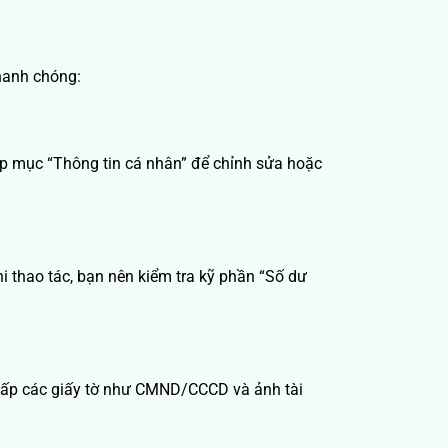
nhanh chóng:
ập mục “Thông tin cá nhân” để chỉnh sửa hoặc
hi thao tác, bạn nên kiểm tra kỹ phần “Số dư
g cấp các giấy tờ như CMND/CCCD và ảnh tài