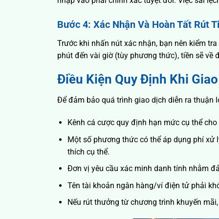
nhập vào phải chính xác tuyệt đối. Việc sai lệch
Bước 4: Xác Nhận Và Hoàn Tất Rút T
Trước khi nhấn nút xác nhận, bạn nên kiểm tra 
phút đến vài giờ (tùy phương thức), tiền sẽ về
Điều Kiện Quy Định Khi Giao
Để đảm bảo quá trình giao dịch diễn ra thuận l
Kênh cá cược quy định hạn mức cụ thể cho mỗi
Một số phương thức có thể áp dụng phí xử l
thích cụ thể.
Đơn vị yêu cầu xác minh danh tính nhằm đảm
Tên tài khoản ngân hàng/ví điện tử phải khớ
Nếu rút thưởng từ chương trình khuyến mãi, 