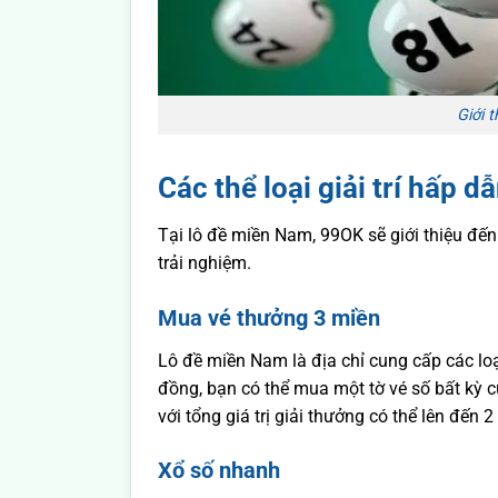
Giới 
Các thể loại giải trí hấp 
Tại
lô đề miền Nam
, 99OK sẽ giới thiệu đế
trải nghiệm.
Mua vé thưởng 3 miền
Lô đề miền Nam
là địa chỉ cung cấp các lo
đồng, bạn có thể mua một tờ vé số bất kỳ c
với tổng giá trị giải thưởng có thể lên đến 
Xổ số nhanh