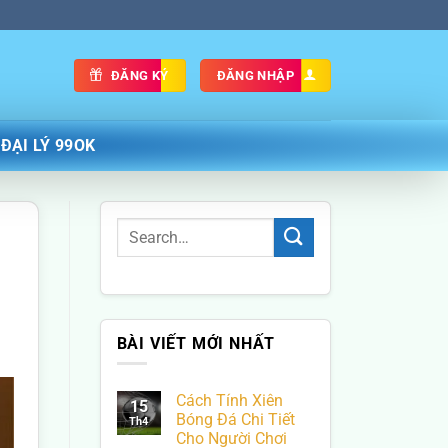
 - Trang cá cược dễ chơi, dễ phát tài | Cập nhật link vào 99ok mới nhất 🎖️ https://lowi
ĐĂNG KÝ
ĐĂNG NHẬP
ĐẠI LÝ 99OK
BÀI VIẾT MỚI NHẤT
Cách Tính Xiên
15
Bóng Đá Chi Tiết
Th4
Cho Người Chơi