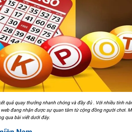
kết quả quay thưởng nhanh chóng và đầy đủ . Với nhiều tính nă
g web đang nhận được sự quan tâm từ cộng đồng người chơi. M
 qua bài viết dưới đây.