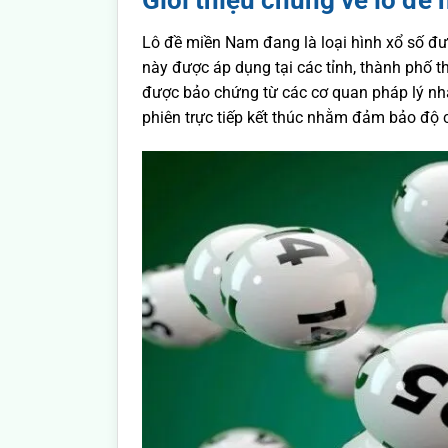
Giới thiệu chung về lô đề
Lô đề miền Nam đang là loại hình xổ số đ
này được áp dụng tại các tỉnh, thành phố 
được bảo chứng từ các cơ quan pháp lý nh
phiên trực tiếp kết thúc nhằm đảm bảo độ 