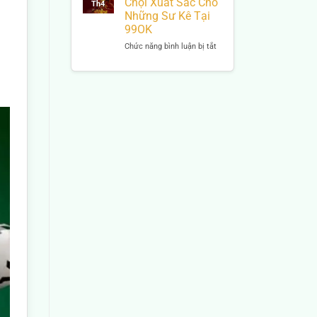
Chọi Xuất Sắc Cho
Th4
t
t
m
l
Những Sư Kê Tại
C
B
–
Đ
99OK
h
ạ
L
ị
o
i
o
n
Chức năng bình luận bị tắt
ở
N
–
ạ
h
T
g
B
i
V
o
ư
í
H
ị
p
ờ
Q
ì
B
5
i
u
n
ắ
G
C
y
h
n
i
h
ế
G
C
ố
ơ
t
i
á
n
i
C
ả
–
g
M
h
i
C
G
ớ
i
T
h
à
i
ế
r
i
C
n
í
ế
h
T
X
n
ọ
h
ổ
T
i
ắ
S
h
X
n
ố
u
u
g
H
ậ
ấ
L
ấ
t
t
â
p
H
S
u
D
i
ắ
D
ẫ
ệ
c