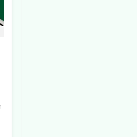
à
n
u
C
i
N
Q
h
h
u
o
ấ
ả
N
t
Đ
h
H
ể
ữ
i
T
n
ệ
ố
g
n
i
S
N
Ư
ư
a
u
K
y
Đ
ê
i
T
ể
ạ
m
i
S
9
ố
9
O
K
i